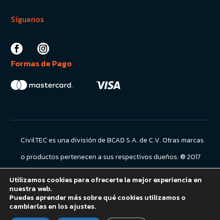
Formas de Pago
CivilTEC es una división de BCAD S.A. de C.V. Otras marcas
o productos pertenecen a sus respectivos dueños. ® 2017
BCAD S.A. de C.V. Todos los derechos reservados.
Utilizamos cookies para ofrecerte la mejor experiencia en
nuestra web.
Puedes aprender más sobre qué cookies utilizamos o
Aviso de Privacidad
cambiarlas en los ajustes.