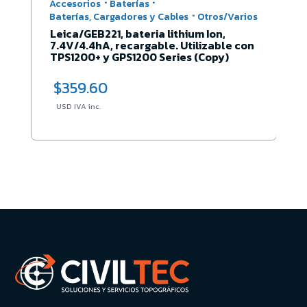
·
Accesorios
Adaptadores y Bases nivelantes
Leica/GDF302 Base nivelante con
plomada óptica
$
353.80
USD IVA inc.