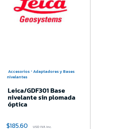
·
Accesorios
Adaptadores y Bases
Acces
nivelantes
nivela
Leica/GDF301 Base
Ada
nivelante sin plomada
para
óptica
$
185.60
$
11.6
USD IVA inc.