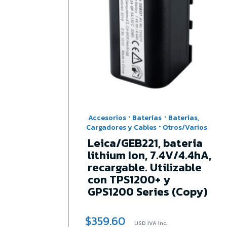
·
·
Accesorios
Baterías
Baterías,
·
Cargadores y Cables
Otros/Varios
Leica/GEB221, bateria
lithium Ion, 7.4V/4.4hA,
Mca
recargable. Utilizable
con TPS1200+ y
GPS1200 Series (Copy)
$
359.60
USD IVA inc.