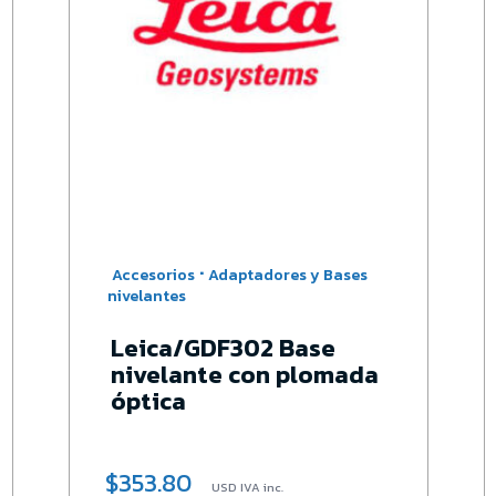
·
Accesorios
Adaptadores y Bases
nivelantes
Leica/GDF302 Base
nivelante con plomada
óptica
$
353.80
USD IVA inc.