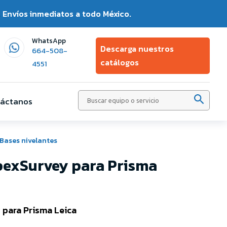
.
Envíos inmediatos a todo México.
WhatsApp
Descarga nuestros
664-508-
catálogos
4551
Buscar:
áctanos
Bases nivelantes
exSurvey para Prisma
para Prisma Leica