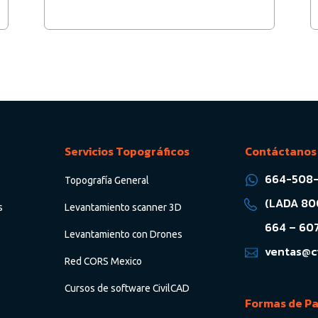
Servicios Topográficos
Contáctanos
664-508-
Topografía General
(LADA 800
s
Levantamiento scanner 3D
664 – 607
Levantamiento con Drones
ventas@c
Red CORS Mexico
Cursos de software CivilCAD
Formas de P