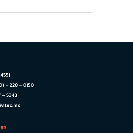
4551
) – 228 – 0150
 – 5343
ivitec.mx
ago