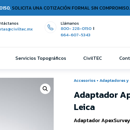
0150,
SOLICITA UNA COTIZACIÓN FORMAL SIN COMPROMISO
ntáctanos
Llámanos
800- 228-0150
ntas@civiltec.mx
664-607-5343
Servicios Topográficos
CivilTEC
Cont
Accesorios
•
Adaptadores y 
Adaptador Ap
Leica
Adaptador ApexSurvey 