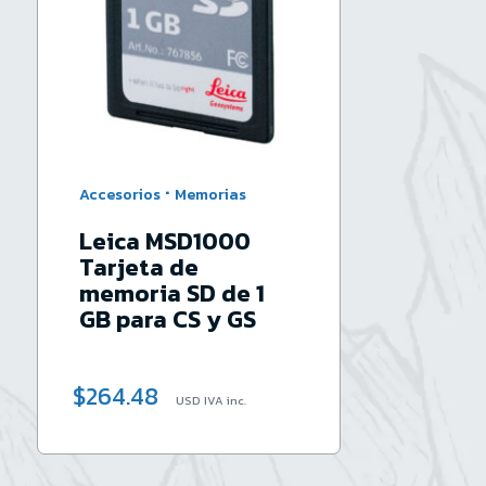
·
Accesorios
Memorias
Leica MSD1000
Tarjeta de
memoria SD de 1
GB para CS y GS
$
264.48
USD IVA inc.